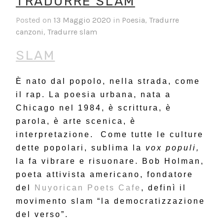
TRADURRE SLAM
Posted on
13 Maggio 2020
in
Poesia
,
Tradurre
canzoni
,
Tradurre slam
SLAM
È nato dal popolo, nella strada, come
il rap. La poesia urbana, nata a
Chicago nel 1984, è scrittura, è
parola, è arte scenica, è
interpretazione. Come tutte le culture
dette popolari, sublima la
vox populi,
la fa vibrare e risuonare. Bob Holman,
poeta attivista americano, fondatore
del
Nuyorican Poets Cafe
, definì il
movimento slam “la democratizzazione
del verso”.