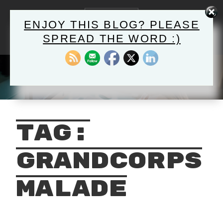
Skip
to
MENU
ENJOY THIS BLOG? PLEASE
content
SPREAD THE WORD :)
HELLO@TRADUXCOPY.COM
English-French-Italian
TRADUCTION ET
RÉDACTION WEB
Tag:
grandcorps
malade