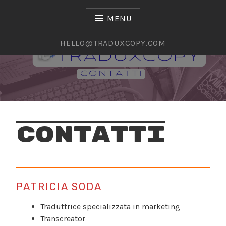
Skip
to
MENU
content
HELLO@TRADUXCOPY.COM
English-French-Italian
TRADUCTION ET
RÉDACTION WEB
CONTATTI
PATRICIA SODA
Traduttrice specializzata in marketing
Transcreator