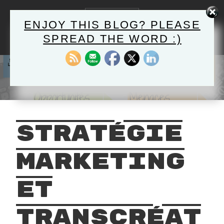
Skip
to
MENU
ENJOY THIS BLOG? PLEASE
content
SPREAD THE WORD :)
HELLO@TRADUXCOPY.COM
English-French-Italian
TRADUCTION ET
RÉDACTION WEB
Stratégie
marketing
et
transcréat