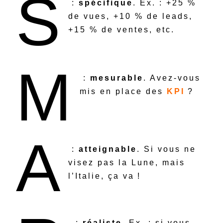
S
:
spécifique
. Ex. : +25 %
de vues, +10 % de leads,
+15 % de ventes, etc.
M
:
mesurable
. Avez-vous
mis en place des
KPI
?
A
:
atteignable
. Si vous ne
visez pas la Lune, mais
l’Italie, ça va !
:
réaliste
. Ex. : si vous