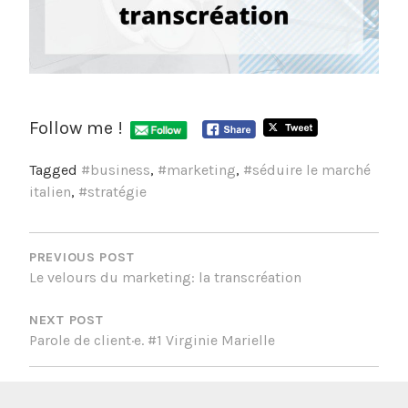
Follow me !
Tagged
#business
,
#marketing
,
#séduire le marché
italien
,
#stratégie
NAVIGATION
PREVIOUS POST
DE
Le velours du marketing: la transcréation
L’ARTICLE
NEXT POST
Parole de client·e. #1 Virginie Marielle