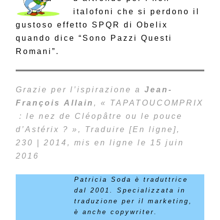
italofoni che si perdono il
gustoso effetto SPQR di Obelix
quando dice “Sono Pazzi Questi
Romani”.
Grazie per l’ispirazione a
Jean-
François Allain
, « TAPATOUCOMPRIX
: le nez de Cléopâtre ou le pouce
d’Astérix ? », Traduire [En ligne],
230 | 2014, mis en ligne le 15 juin
2016
Patricia Soda è traduttrice
dal 2001. Specializzata in
traduzione per il marketing,
è anche copywriter.